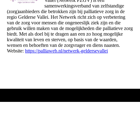
Vallei (Netwerk PZGV) is een
samenwerkingsverband van zelfstandige
(zorg)aanbieders die betrokken zijn bij palliatieve zorg in de
regio Gelderse Vallei. Het Netwerk richt zich op verbetering
van de zorg voor mensen die ongeneeslijk ziek zijn en die
gebruik willen maken van de mogelijkheden die palliatieve zorg
biedt. Met als doel bij te dragen aan een zo hoog mogelijke
kwaliteit van leven en sterven, op basis van de waarden,
wensen en behoeften van de zorgvrager en diens naasten.
Website:
https://palliaweb.nl/netwerk-geldersevallei
Stichting
Eenzam
e Dood | NAbij
Postbus 199
6800 AD Arnhem
T. 085 - 016 33 33
M. info@nabij.nu